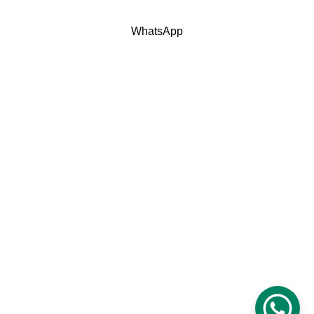
WhatsApp
Home
Tentang Kami
Layanan
Portofolio
Kontak
Kebijakan Privasi
Syarat & Ketentuan
© 2025 Rumaesa ID. Jasa Interior & Furnitur 
Custom Depok. All rights reserved.