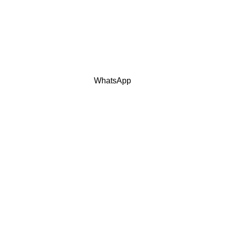
KONTAK
info@rumaesa.id
0877-7768-6649
KONSULTASI BY WHATSAPP
WhatsApp
Home
Tentang Kami
Layanan
Portofolio
Kontak