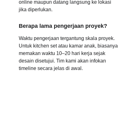
online maupun datang langsung ke lokasi 
jika diperlukan.
Berapa lama pengerjaan proyek?
Waktu pengerjaan tergantung skala proyek. 
Untuk kitchen set atau kamar anak, biasanya 
memakan waktu 10–20 hari kerja sejak 
desain disetujui. Tim kami akan infokan 
timeline secara jelas di awal.
Rumaesa ID
Jasa Desain Interior & Furnitur Custom di Depok
Desain rumah, kos, dan kitchen set impian Anda
dimulai dari sini. Konsultasi gratis & hasil maksimal.